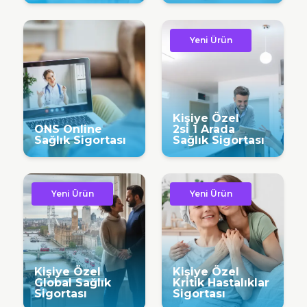
Yeni Ürün
Kişiye Özel
ONS Online
2si 1 Arada
Sağlık Sigortası
Sağlık Sigortası
Yeni Ürün
Yeni Ürün
Kişiye Özel
Kişiye Özel
Global Sağlık
Kritik Hastalıklar
Sigortası
Sigortası