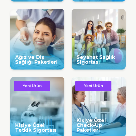
Ağız ve Diş
Seyahat Sağlık
Sağlığı Paketleri
Sigortası
Yeni Ürün
Yeni Ürün
Kişiye Özel
Kişiye Özel
Check-Up
Tetkik Sigortası
Paketleri