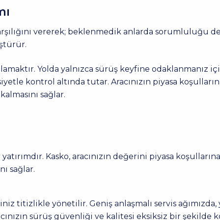
mı
rşılığını vererek; beklenmedik anlarda sorumluluğu devr
ştürür.
ğlamaktır. Yolda yalnızca sürüş keyfine odaklanmanız iç
siyetle kontrol altında tutar. Aracınızın piyasa koşulla
almasını sağlar.
ir yatırımdır. Kasko, aracınızın değerini piyasa koşullar
ı sağlar.
 titizlikle yönetilir. Geniş anlaşmalı servis ağımızda, y
ınızın sürüş güvenliği ve kalitesi eksiksiz bir şekilde 