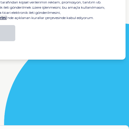
tarafından kişisel verilerimin reklam, promosyon, tanıtım vb.
ik ileti gönderilmek üzere işlenmesini, bu amaçla kullanılmasını,
ticari elektronik ileti gönderilmesini,
etni
’nde açıklanan kurallar çerçevesinde kabul ediyorum.
nmedik durumlara karşı
finansal
ce. Esnek İMM alternatifleri,
şahıslara verilebilecek zararlarda
sorumluluklarınızı karşılar.