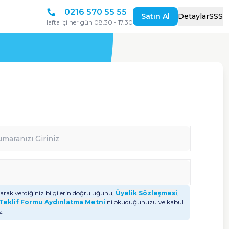
0216 570 55 55
Satın Al
Detaylar
SSS
Hafta içi her gün 08.30 - 17.30
arak verdiğiniz bilgilerin doğruluğunu,
Üyelik Sözleşmesi
,
Teklif Formu Aydınlatma Metni
'ni okuduğunuzu ve kabul
z.