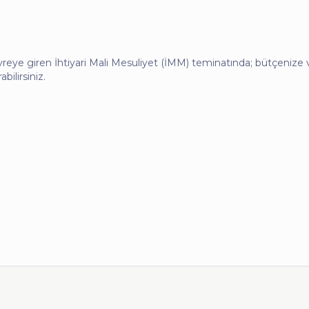
evreye giren İhtiyari Mali Mesuliyet (İMM) teminatında; bütçenize v
bilirsiniz.