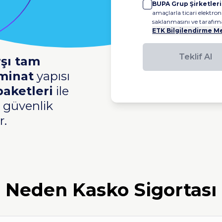
BUPA Grup Şirketleri
amaçlarla ticari elektron
saklanmasını ve tarafıma 
ETK Bilgilendirme M
Teklif Al
rşı tam
Bekle
minat
yapısı
güven
paketleri
ile
üçüncü 
y güvenlik
r.
Neden
Kasko Sigortası