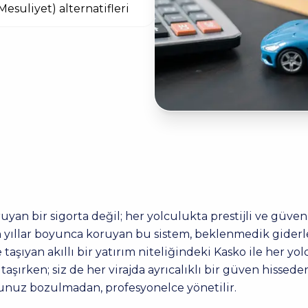
Mesuliyet) alternatifleri
oruyan bir sigorta değil; her yolculukta prestijli ve güve
 yıllar boyunca koruyan bu sistem, beklenmedik giderle
ıyan akıllı bir yatırım niteliğindeki Kasko ile her yolc
şırken; siz de her virajda ayrıcalıklı bir güven hisseder
runuz bozulmadan, profesyonelce yönetilir.