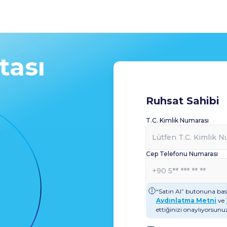
tası
Ruhsat Sahibi
T.C. Kimlik Numarası
Cep Telefonu Numarası
“Satın Al” butonuna bas
Aydınlatma Metni
ve
ettiğinizi onaylıyorsunu