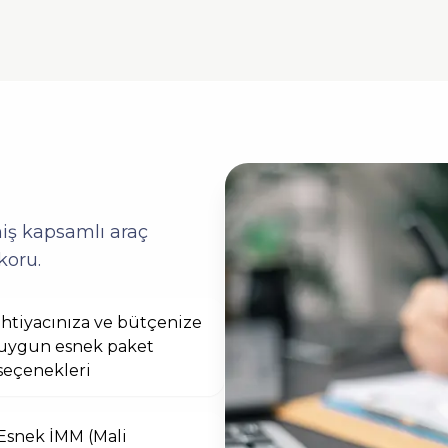
niş kapsamlı araç
koru.
İhtiyacınıza ve bütçenize
uygun esnek paket
seçenekleri
Esnek İMM (Mali