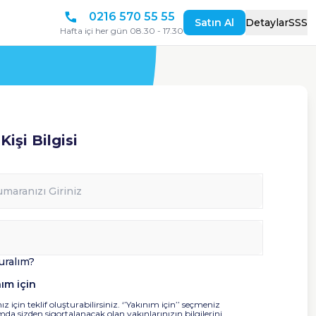
0216 570 55 55
Satın Al
Detaylar
SSS
Hafta içi her gün 08.30 - 17.30
Kişi Bilgisi
turalım?
ım için
ız için teklif oluşturabilirsiniz. ‘’Yakınım için’’ seçmeniz
a sizden sigortalanacak olan yakınlarınızın bilgilerini