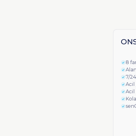
ONS 
8 fa
Ala
7/24
Acil
Aci
Kol
senC