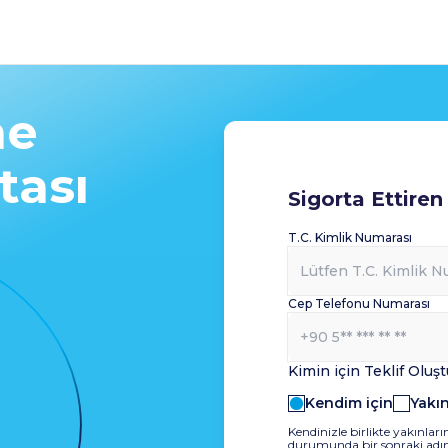
ne
tası
Sigorta Ettiren 
T.C. Kimlik Numarası
Cep Telefonu Numarası
Kimin için Teklif Oluş
Kendim için
Yakın
Kendinizle birlikte yakınların
durumunda bir sonraki adımd