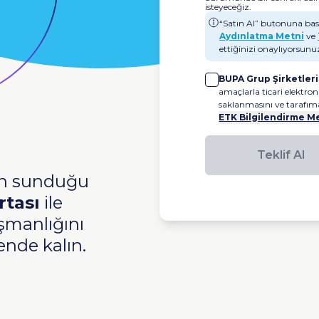
isteyeceğiz.
“Satın Al” butonuna bas
Aydınlatma Metni
ve
ettiğinizi onaylıyorsunu
BUPA Grup Şirketleri
amaçlarla ticari elektron
saklanmasını ve tarafıma 
ETK Bilgilendirme M
Teklif Al
ın sunduğu
Kulak B
rtası
ile
Çocuk S
ışmanlığını
uzman b
vende kalın.