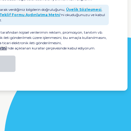
arak verdiğiniz bilgilerin doğruluğunu,
Üyelik Sözleşmesi
,
Teklif Formu Aydınlatma Metni
'ni okuduğunuzu ve kabul
z.
tarafından kişisel verilerimin reklam, promosyon, tanıtım vb.
ik ileti gönderilmek üzere işlenmesini, bu amaçla kullanılmasını,
ticari elektronik ileti gönderilmesini,
etni
’nde açıklanan kurallar çerçevesinde kabul ediyorum.
urun Boğaz, Kadın Hastalıkları,
ağlığı, Dermatoloji, Dahiliye
gibi
ranş hekimleriyle online görüşme
yapabilirsiniz.