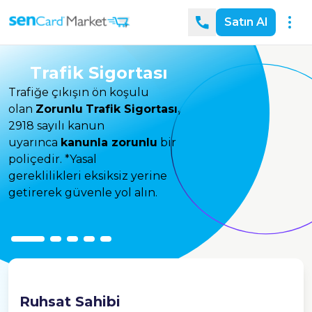
Satın Al
Trafik Sigortası
Trafiğe çıkışın ön koşulu
olan
Zorunlu
Trafik Sigortası,
2918 sayılı kanun
uyarınca
kanunla zorunlu
bir
poliçedir. *Yasal
gereklilikleri eksiksiz yerine
getirerek güvenle yol alın.
Ruhsat Sahibi